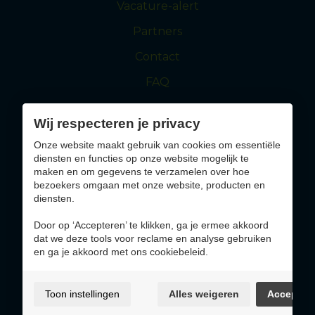
Vacature-alert
Partners
Contact
FAQ
Wij respecteren je privacy
maasmechelen.be
visitmaasmechelen.be
Onze website maakt gebruik van cookies om essentiële
diensten en functies op onze website mogelijk te
Solliciteer nu
maken en om gegevens te verzamelen over hoe
bezoekers omgaan met onze website, producten en
diensten.
Altijd op de hoogte blijven van jobs die bij jou
passen?
Door op ‘Accepteren’ te klikken, ga je ermee akkoord
dat we deze tools voor reclame en analyse gebruiken
en ga je akkoord met ons cookiebeleid.
Inschrijven
Toon instellingen
Alles weigeren
Accepter
Gebruiksvoorwaarden & privacybeleid