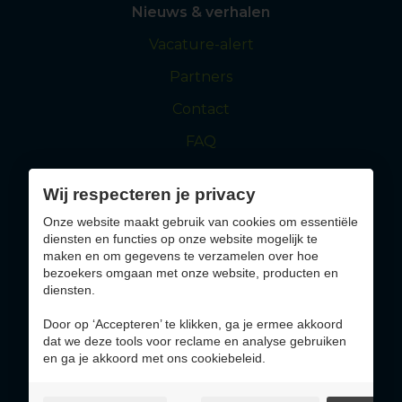
Nieuws & verhalen
Vacature-alert
Partners
Contact
FAQ
Wij respecteren je privacy
maasmechelen.be
visitmaasmechelen.be
Onze website maakt gebruik van cookies om essentiële
diensten en functies op onze website mogelijk te
Solliciteer nu
maken en om gegevens te verzamelen over hoe
bezoekers omgaan met onze website, producten en
diensten.
Altijd op de hoogte blijven van jobs die bij jou
passen?
Door op ‘Accepteren’ te klikken, ga je ermee akkoord
dat we deze tools voor reclame en analyse gebruiken
en ga je akkoord met ons cookiebeleid.
Inschrijven