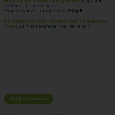
brownies en andere zoetigheden
, aangevuld
met vrolijke snoepzakken.
Voor elk wat wils, groot én klein! 🍪🧁🍫
De opbrengst gaat integraal naar De Warmste
Week
, want samen maken we het verschil.
Bekijk vacatures
Terug naar alle verhalen