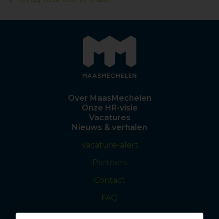
Over MaasMechelen
Onze HR-visie
Vacatures
Nieuws & verhalen
Vacature-alert
Partners
Contact
FAQ