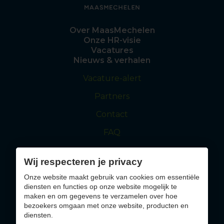
Over MaasMechelen
Onze HR-visie
Vacatures
Nieuws & verhalen
Vacature-alert
Partners
Contact
FAQ
Wij respecteren je privacy
maasmechelen.be
visitmaasmechelen.be
Onze website maakt gebruik van cookies om essentiële
diensten en functies op onze website mogelijk te
Solliciteer nu
maken en om gegevens te verzamelen over hoe
bezoekers omgaan met onze website, producten en
diensten.
Altijd op de hoogte blijven van jobs die bij jou