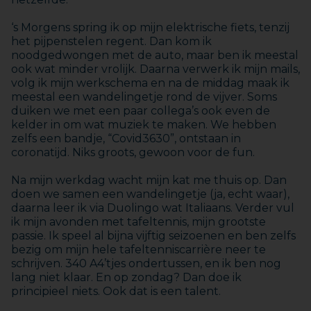
‘s Morgens spring ik op mijn elektrische fiets, tenzij
het pijpenstelen regent. Dan kom ik
noodgedwongen met de auto, maar ben ik meestal
ook wat minder vrolijk. Daarna verwerk ik mijn mails,
volg ik mijn werkschema en na de middag maak ik
meestal een wandelingetje rond de vijver. Soms
duiken we met een paar collega’s ook even de
kelder in om wat muziek te maken. We hebben
zelfs een bandje, “Covid3630”, ontstaan in
coronatijd. Niks groots, gewoon voor de fun.
Na mijn werkdag wacht mijn kat me thuis op. Dan
doen we samen een wandelingetje (ja, echt waar),
daarna leer ik via Duolingo wat Italiaans. Verder vul
ik mijn avonden met tafeltennis, mijn grootste
passie. Ik speel al bijna vijftig seizoenen en ben zelfs
bezig om mijn hele tafeltenniscarrière neer te
schrijven. 340 A4’tjes ondertussen, en ik ben nog
lang niet klaar. En op zondag? Dan doe ik
principieel niets. Ook dat is een talent.