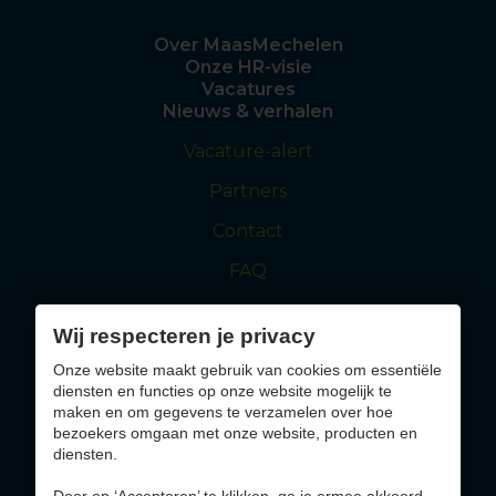
Over MaasMechelen
Onze HR-visie
Vacatures
Nieuws & verhalen
Vacature-alert
Partners
Contact
FAQ
Wij respecteren je privacy
maasmechelen.be
visitmaasmechelen.be
Onze website maakt gebruik van cookies om essentiële
diensten en functies op onze website mogelijk te
Solliciteer nu
maken en om gegevens te verzamelen over hoe
bezoekers omgaan met onze website, producten en
diensten.
Altijd op de hoogte blijven van jobs die bij jou