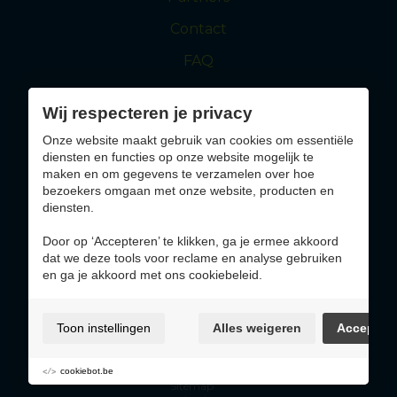
Contact
FAQ
Wij respecteren je privacy
maasmechelen.be
visitmaasmechelen.be
Onze website maakt gebruik van cookies om essentiële
diensten en functies op onze website mogelijk te
Solliciteer nu
maken en om gegevens te verzamelen over hoe
bezoekers omgaan met onze website, producten en
diensten.
Altijd op de hoogte blijven van jobs die bij jou
passen?
Door op ‘Accepteren’ te klikken, ga je ermee akkoord
dat we deze tools voor reclame en analyse gebruiken
en ga je akkoord met ons cookiebeleid.
Inschrijven
Toon instellingen
Alles weigeren
Accepter
Gebruiksvoorwaarden & privacybeleid
Cookie policy
Cookie voorkeuren
cookiebot.be
Sitemap