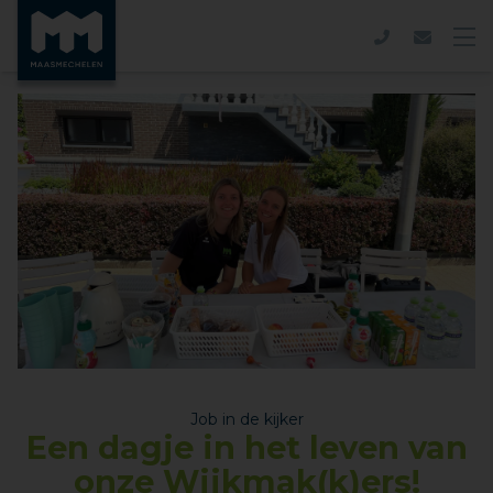
Job in de kijker
Een dagje in het leven van
onze Wijkmak(k)ers!