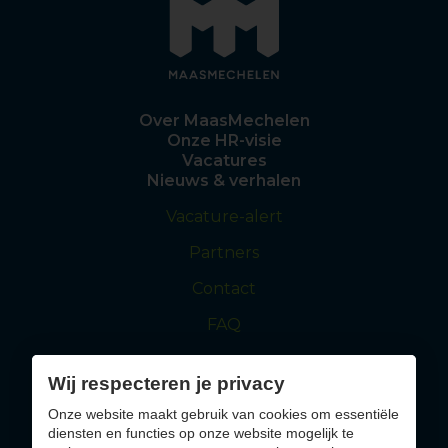
Over MaasMechelen
Onze HR-visie
Vacatures
Nieuws & verhalen
Vacature-alert
Partners
Contact
FAQ
Wij respecteren je privacy
maasmechelen.be
visitmaasmechelen.be
Onze website maakt gebruik van cookies om essentiële
diensten en functies op onze website mogelijk te
Solliciteer nu