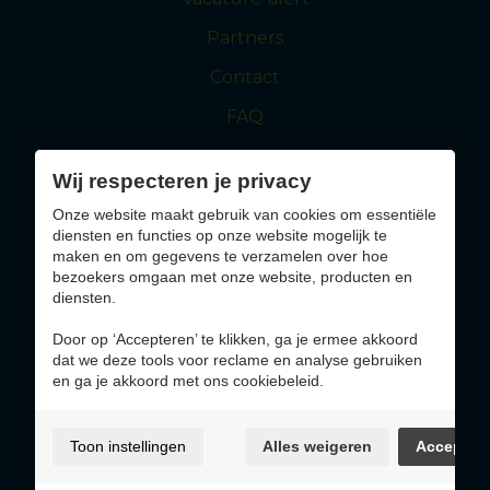
Partners
Contact
FAQ
Wij respecteren je privacy
maasmechelen.be
visitmaasmechelen.be
Onze website maakt gebruik van cookies om essentiële
diensten en functies op onze website mogelijk te
Solliciteer nu
maken en om gegevens te verzamelen over hoe
bezoekers omgaan met onze website, producten en
diensten.
Altijd op de hoogte blijven van jobs die bij jou
passen?
Door op ‘Accepteren’ te klikken, ga je ermee akkoord
dat we deze tools voor reclame en analyse gebruiken
en ga je akkoord met ons cookiebeleid.
Inschrijven
Toon instellingen
Alles weigeren
Accepter
Gebruiksvoorwaarden & privacybeleid
Cookie policy