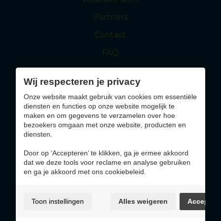
Partners
Contact
FAQ
Wij respecteren je privacy
maasmechelen.be
visitmaasmechelen.be
Onze website maakt gebruik van cookies om essentiële
diensten en functies op onze website mogelijk te
Solliciteer nu
maken en om gegevens te verzamelen over hoe
bezoekers omgaan met onze website, producten en
diensten.
Altijd op de hoogte blijven van jobs die bij jou
passen?
Door op ‘Accepteren’ te klikken, ga je ermee akkoord
dat we deze tools voor reclame en analyse gebruiken
en ga je akkoord met ons cookiebeleid.
Inschrijven
Toon instellingen
Alles weigeren
Accepter
Gebruiksvoorwaarden & privacybeleid
Cookie policy